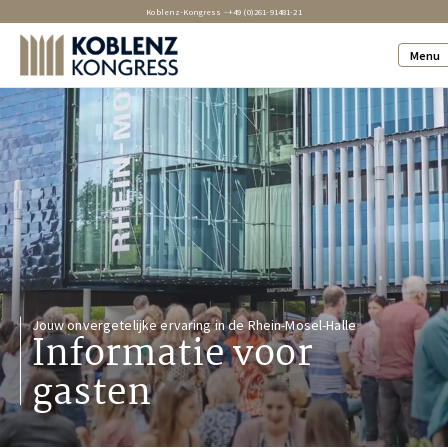
Koblenz-Kongress –
+49 (0)261-91481-21
Menu
Jouw onvergetelijke ervaring in de Rhein-Mosel-Halle
Informatie voor
gasten